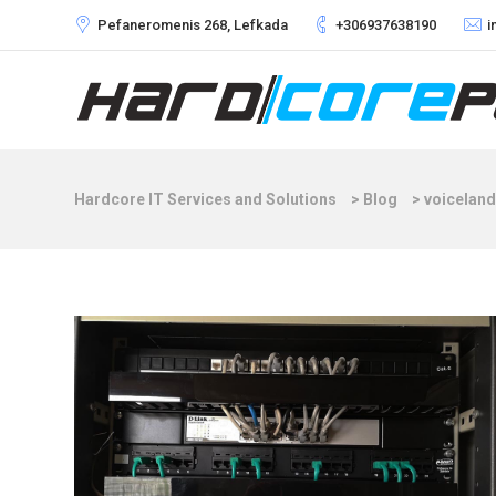
Pefaneromenis 268, Lefkada
+306937638190
i
Hardcore IT Services and Solutions
>
Blog
>
voiceland