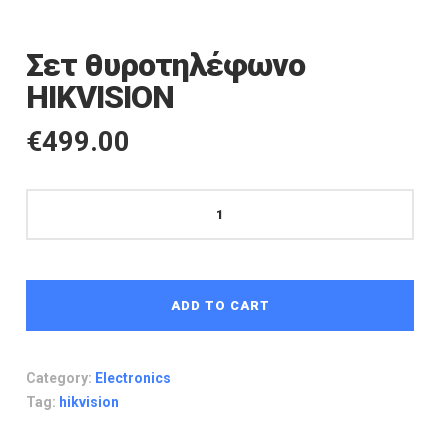
Σετ θυροτηλέφωνο
HIKVISION
€
499.00
Σετ
θυροτηλέφωνο
HIKVISION
quantity
ADD TO CART
Category:
Electronics
Tag:
hikvision