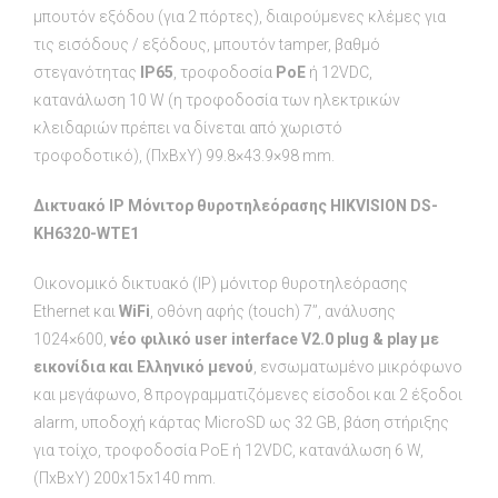
μπουτόν εξόδου (για 2 πόρτες), διαιρούμενες κλέμες για
τις εισόδους / εξόδους, μπουτόν tamper, βαθμό
στεγανότητας
IP65
, τροφοδοσία
PoE
ή 12VDC,
κατανάλωση 10 W (η τροφοδοσία των ηλεκτρικών
κλειδαριών πρέπει να δίνεται από χωριστό
τροφοδοτικό), (ΠxBxY) 99.8×43.9×98 mm.
Δικτυακό
Ι
P M
όνιτορ
θυροτηλεόρασης
HIKVISION DS-
KH6320-WTE1
Οικονομικό δικτυακό (IP) μόνιτορ θυροτηλεόρασης
Ethernet και
WiFi
, οθόνη αφής (touch) 7’’, ανάλυσης
1024×600,
νέο φιλικό user interface V2.0 plug & play με
εικονίδια και Ελληνικό μενού
, ενσωματωμένο μικρόφωνο
και μεγάφωνο, 8 προγραμματιζόμενες είσοδοι και 2 έξοδοι
alarm, υποδοχή κάρτας MicroSD ως 32 GB, βάση στήριξης
για τοίχο, τροφοδοσία PoE ή 12VDC, κατανάλωση 6 W,
(ΠxBxY) 200x15x140 mm.