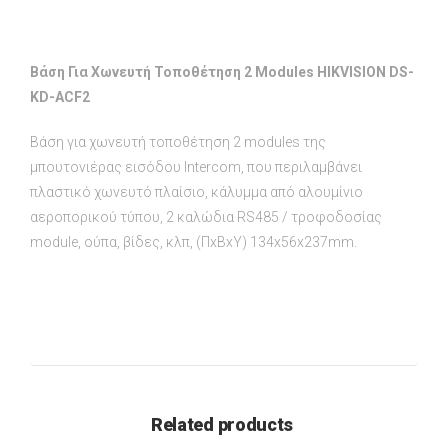
Βάση Για Χωνευτή Τοποθέτηση 2 Μodules HIKVISION DS-
KD-ACF2
Βάση για χωνευτή τοποθέτηση 2 modules της
μπουτονιέρας εισόδου Intercom, που περιλαμβάνει
πλαστικό χωνευτό πλαίσιο, κάλυμμα από αλουμίνιο
αεροπορικού τύπου, 2 καλώδια RS485 / τροφοδοσίας
module, ούπα, βίδες, κλπ, (ΠxBxY) 134x56x237mm.
Related products