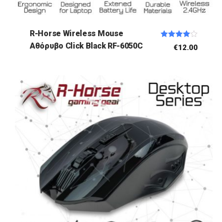
R-Horse Wireless Mouse
Rated
Αθόρυβο Click Black RF-6050C
€
12.00
4.00
out of 5