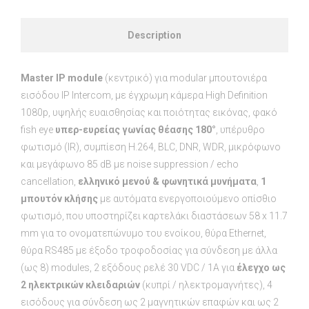
Description
Μaster IP module
(κεντρικό) για modular μπουτονιέρα
εισόδου IP Intercom, με έγχρωμη κάμερα High Definition
1080p, υψηλής ευαισθησίας και ποιότητας εικόνας, φακό
fish eye
υπερ-ευρείας γωνίας θέασης 180°
, υπέρυθρο
φωτισμό (IR), συμπίεση Η.264, BLC, DNR, WDR, μικρόφωνο
και μεγάφωνο 85 dB με noise suppression / echo
cancellation,
ελληνικό μενού & φωνητικά μυνήματα
,
1
μπουτόν κλήσης
με αυτόματα ενεργοποιούμενο οπίσθιο
φωτισμό, που υποστηρίζει καρτελάκι διαστάσεων 58 x 11.7
mm για το ονοματεπώνυμο του ενοίκου, θύρα Ethernet,
θύρα RS485 με έξοδο τροφοδοσίας για σύνδεση με άλλα
(ως 8) modules, 2 εξόδους ρελέ 30 VDC / 1A για
έλεγχο ως
2 ηλεκτρικών κλειδαριών
(κυπρί / ηλεκτρομαγνήτες), 4
εισόδους για σύνδεση ως 2 μαγνητικών επαφών και ως 2